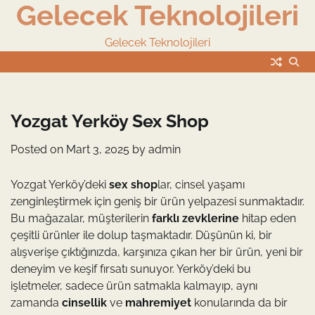
Gelecek Teknolojileri
Skip
to
content
Gelecek Teknolojileri
Yozgat Yerköy Sex Shop
Posted on
Mart 3, 2025
by
admin
Yozgat Yerköy’deki
sex shop
lar, cinsel yaşamı
zenginleştirmek için geniş bir ürün yelpazesi sunmaktadır.
Bu mağazalar, müşterilerin
farklı zevklerine
hitap eden
çeşitli ürünler ile dolup taşmaktadır. Düşünün ki, bir
alışverişe çıktığınızda, karşınıza çıkan her bir ürün, yeni bir
deneyim ve keşif fırsatı sunuyor. Yerköy’deki bu
işletmeler, sadece ürün satmakla kalmayıp, aynı
zamanda
cinsellik
ve
mahremiyet
konularında da bir