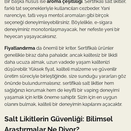
Bir başka husus ise
aroma çeşitliliği
. Sertifikalı salt likitler,
farklı tat seçenekleriyle kullanıcıları cezbeder. Yani
narenciye, tatlı veya mentol aromaları gibi birçok
seçeneği deneyimleyebilirsiniz. Böylelikle, e-sigara
deneyiminiz monotonlaşmayacak, her nefeste yeni bir
heyecan yaşayacaksınız.
Fiyatlandırma
da önemli bir kriter. Sertifikalı ürünler
genellikle biraz daha pahalıdır, ancak kalitesiz bir likidi
daha ucuza almak, uzun vadede yaşam kalitenizi
düşürebilir. Yüksek fiyat, kaliteli malzeme ve güvenilir
üretim süreciyle birleştiğinde, size sunduğu yararları göz
önünde bulundurmalısınız. sertifikalı salt likitler hem
sağlığınızı korumak hem de keyifli bir vaping deneyimi
yaşamak için kritik öneme sahiptir. Sizin için en uygun
olanını bulmak, kaliteli bir deneyimin kapılarını açacaktır.
Salt Likitlerin Güvenliği: Bilimsel
Araştırmalar Ne Diyor?