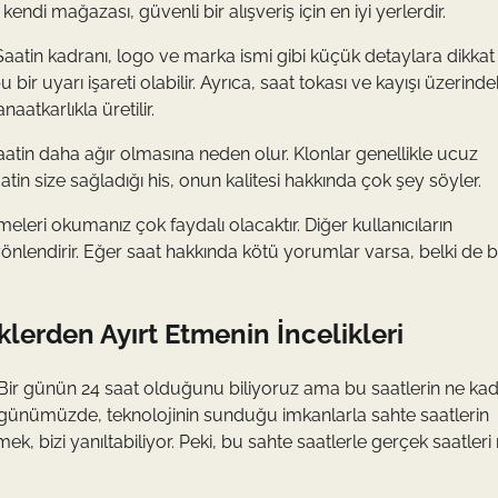
ndi mağazası, güvenli bir alışveriş için en iyi yerlerdir.
r. Saatin kadranı, logo ve marka ismi gibi küçük detaylara dikkat
 uyarı işareti olabilir. Ayrıca, saat tokası ve kayışı üzerindeki
aatkarlıkla üretilir.
saatin daha ağır olmasına neden olur. Klonlar genellikle ucuz
aatin size sağladığı his, onun kalitesi hakkında çok şey söyler.
leri okumanız çok faydalı olacaktır. Diğer kullanıcıların
yönlendirir. Eğer saat hakkında kötü yorumlar varsa, belki de b
lerden Ayırt Etmenin İncelikleri
i? Bir günün 24 saat olduğunu biliyoruz ama bu saatlerin ne ka
günümüzde, teknolojinin sunduğu imkanlarla sahte saatlerin
 bizi yanıltabiliyor. Peki, bu sahte saatlerle gerçek saatleri 