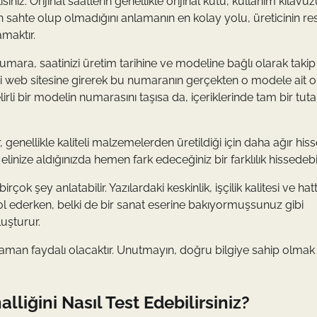
siniz. Orijinal saatlerin genellikle orijinal kutu, kullanım kılavu
rin sahte olup olmadığını anlamanın en kolay yolu, üreticinin re
maktır.
numara, saatinizi üretim tarihine ve modeline bağlı olarak takip
mi web sitesine girerek bu numaranın gerçekten o modele ait 
lirli bir modelin numarasını taşısa da, içeriklerinde tam bir tutar
r, genellikle kaliteli malzemelerden üretildiği için daha ağır hisse
elinize aldığınızda hemen fark edeceğiniz bir farklılık hissedebil
rçok şey anlatabilir. Yazılardaki keskinlik, işçilik kalitesi ve hat
trol ederken, belki de bir sanat eserine bakıyormuşsunuz gibi
uşturur.
 zaman faydalı olacaktır. Unutmayın, doğru bilgiye sahip olmak
lliğini Nasıl Test Edebilirsiniz?