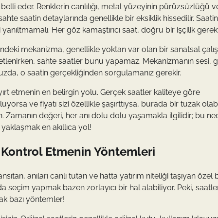
ni belli eder. Renklerin canlılığı, metal yüzeyinin pürüzsüzlüğü v
sahte saatin detaylarında genellikle bir eksiklik hissedilir. Saatin
 yanıltmamalı. Her göz kamaştırıcı saat, doğru bir işçilik gerekti
 içindeki mekanizma, genellikle yoktan var olan bir sanatsal çal
reketlenirken, sahte saatler bunu yapamaz. Mekanizmanın sesi, 
uğunuzda, o saatin gerçekliğinden sorgulamanız gerekir.
ırt etmenin en belirgin yolu. Gerçek saatler kaliteye göre
uyorsa ve fiyatı sizi özellikle şaşırttıysa, burada bir tuzak olabil
n. Zamanın değeri, her anı dolu dolu yaşamakla ilgilidir; bu ne
 yaklaşmak en akıllıca yol!
iği Kontrol Etmenin Yöntemleri
nsıtan, anıları canlı tutan ve hatta yatırım niteliği taşıyan özel b
 seçim yapmak bazen zorlayıcı bir hal alabiliyor. Peki, saatler
acak bazı yöntemler!