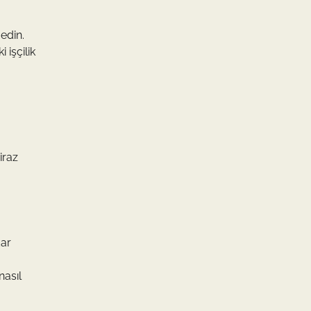
 edin.
 işçilik
iraz
dar
nasıl