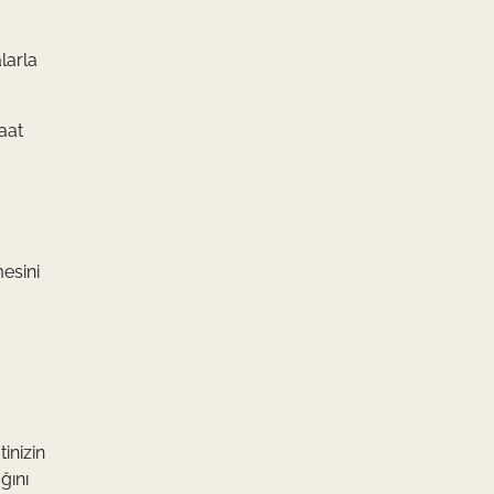
larla
saat
esini
tinizin
ağını