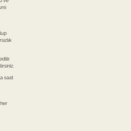
zu ve
smi
olup
sızlık
dilir.
irsiniz.
ta saat
 her