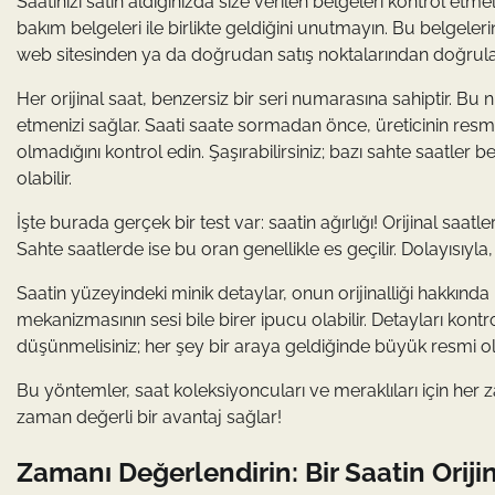
Saatinizi satın aldığınızda size verilen belgeleri kontrol etmeli
bakım belgeleri ile birlikte geldiğini unutmayın. Bu belgele
web sitesinden ya da doğrudan satış noktalarından doğrula
Her orijinal saat, benzersiz bir seri numarasına sahiptir. Bu 
etmenizi sağlar. Saati saate sormadan önce, üreticinin res
olmadığını kontrol edin. Şaşırabilirsiniz; bazı sahte saatler be
olabilir.
İşte burada gerçek bir test var: saatin ağırlığı! Orijinal saatle
Sahte saatlerde ise bu oran genellikle es geçilir. Dolayısıyla, 
Saatin yüzeyindeki minik detaylar, onun orijinalliği hakkında bi
mekanizmasının sesi bile birer ipucu olabilir. Detayları kon
düşünmelisiniz; her şey bir araya geldiğinde büyük resmi ol
Bu yöntemler, saat koleksiyoncuları ve meraklıları için her
zaman değerli bir avantaj sağlar!
Zamanı Değerlendirin: Bir Saatin Orijina