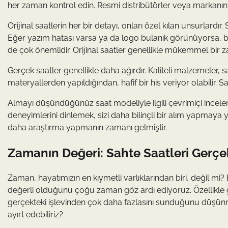
her zaman kontrol edin. Resmi distribütörler veya markanın ke
Orijinal saatlerin her bir detayı, onları özel kılan unsurlardı
Eğer yazım hatası varsa ya da logo bulanık görünüyorsa, bu bir
de çok önemlidir. Orijinal saatler genellikle mükemmel bir zan
Gerçek saatler genellikle daha ağırdır. Kaliteli malzemeler, 
materyallerden yapıldığından, hafif bir his veriyor olabilir. S
Almayı düşündüğünüz saat modeliyle ilgili çevrimiçi inceleme
deneyimlerini dinlemek, sizi daha bilinçli bir alım yapmaya 
daha araştırma yapmanın zamanı gelmiştir.
Zamanın Değeri: Sahte Saatleri Gerçek
Zaman, hayatımızın en kıymetli varlıklarından biri, değil m
değerli olduğunu çoğu zaman göz ardı ediyoruz. Özellikle 
gerçekteki işlevinden çok daha fazlasını sunduğunu düşünmek,
ayırt edebiliriz?