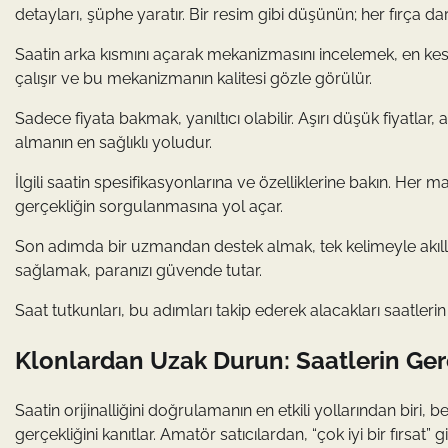
detayları, şüphe yaratır. Bir resim gibi düşünün; her fırça da
Saatin arka kısmını açarak mekanizmasını incelemek, en kesin
çalışır ve bu mekanizmanın kalitesi gözle görülür.
Sadece fiyata bakmak, yanıltıcı olabilir. Aşırı düşük fiyatlar, al
almanın en sağlıklı yoludur.
İlgili saatin spesifikasyonlarına ve özelliklerine bakın. Her m
gerçekliğin sorgulanmasına yol açar.
Son adımda bir uzmandan destek almak, tek kelimeyle akıllıc
sağlamak, paranızı güvende tutar.
Saat tutkunları, bu adımları takip ederek alacakları saatlerin 
Klonlardan Uzak Durun: Saatlerin Gerç
Saatin orijinalliğini doğrulamanın en etkili yollarından biri, be
gerçekliğini kanıtlar. Amatör satıcılardan, “çok iyi bir fırsat” g