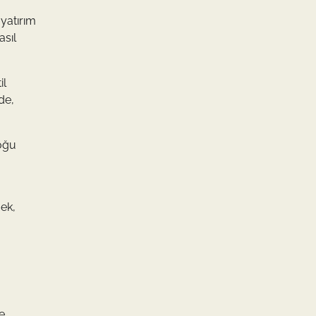
 yatırım
asıl
il
de,
çoğu
mek,
e