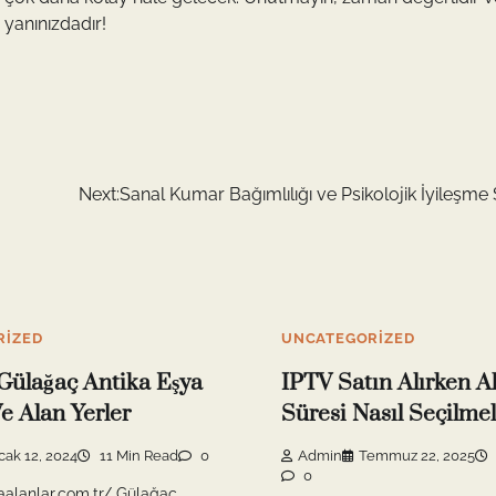
 yanınızdadır!
Next:
Sanal Kumar Bağımlılığı ve Psikolojik İyileşme
RIZED
UNCATEGORIZED
Gülağaç Antika Eşya
IPTV Satın Alırken A
e Alan Yerler
Süresi Nasıl Seçilmel
cak 12, 2024
11 Min Read
0
Admin
Temmuz 22, 2025
0
kaalanlar.com.tr/ Gülağaç,