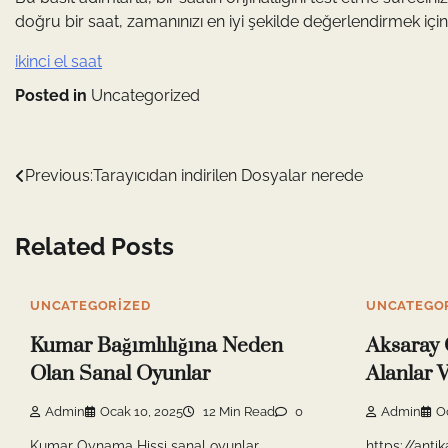
doğru bir saat, zamanınızı en iyi şekilde değerlendirmek için
ikinci el saat
Posted in
Uncategorized
Yazı
Previous:
Tarayıcıdan indirilen Dosyalar nerede
gezinmesi
Related Posts
UNCATEGORIZED
UNCATEGO
Kumar Bağımlılığına Neden
Aksaray 
Olan Sanal Oyunlar
Alanlar V
Admin
Ocak 10, 2025
12 Min Read
0
Admin
O
Kumar Oynama Hissi sanal oyunlar,
https://anti