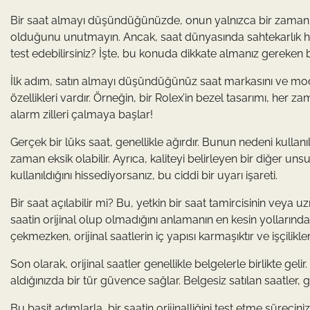
Bir saat almayı düşündüğünüzde, onun yalnızca bir zaman ölç
olduğunu unutmayın. Ancak, saat dünyasında sahtekarlık her kö
test edebilirsiniz? İşte, bu konuda dikkate almanız gereken 
İlk adım, satın almayı düşündüğünüz saat markasını ve mod
özellikleri vardır. Örneğin, bir Rolex’in bezel tasarımı, her za
alarm zilleri çalmaya başlar!
Gerçek bir lüks saat, genellikle ağırdır. Bunun nedeni kullan
zaman eksik olabilir. Ayrıca, kaliteyi belirleyen bir diğer un
kullanıldığını hissediyorsanız, bu ciddi bir uyarı işareti.
Bir saat açılabilir mi? Bu, yetkin bir saat tamircisinin veya 
saatin orijinal olup olmadığını anlamanın en kesin yollarınd
çekmezken, orijinal saatlerin iç yapısı karmaşıktır ve işçilikler
Son olarak, orijinal saatler genellikle belgelerle birlikte gelir.
aldığınızda bir tür güvence sağlar. Belgesiz satılan saatler, ge
Bu basit adımlarla, bir saatin orijinalliğini test etme süre