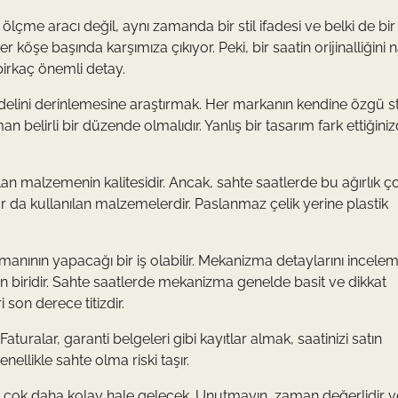
me aracı değil, aynı zamanda bir stil ifadesi ve belki de bir
şe başında karşımıza çıkıyor. Peki, bir saatin orijinalliğini n
birkaç önemli detay.
elini derinlemesine araştırmak. Her markanın kendine özgü st
man belirli bir düzende olmalıdır. Yanlış bir tasarım fark ettiğiniz
ılan malzemenin kalitesidir. Ancak, sahte saatlerde bu ağırlık 
sur da kullanılan malzemelerdir. Paslanmaz çelik yerine plastik
uzmanının yapacağı bir iş olabilir. Mekanizma detaylarını incele
an biridir. Sahte saatlerde mekanizma genelde basit ve dikkat
i son derece titizdir.
 Faturalar, garanti belgeleri gibi kayıtlar almak, saatinizi satın
nellikle sahte olma riski taşır.
ciniz çok daha kolay hale gelecek. Unutmayın, zaman değerlidir v