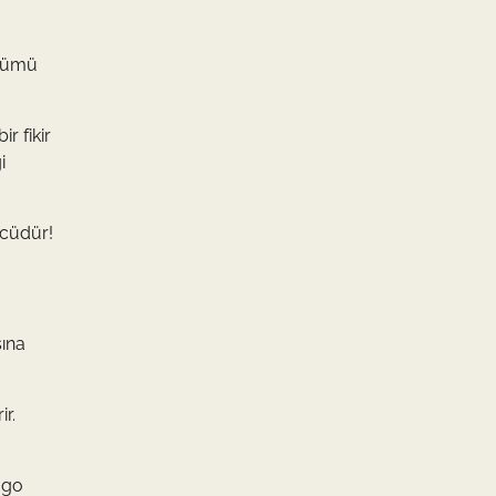
ünümü
r fikir
i
ücüdür!
sına
ir.
ogo