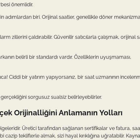
rbesi önemlidir.
 adımlardan biri. Orijinal saatler, genellikle döner mekanizma
arm zillerini çaldırabilir. Güvenilir satıcılarla çalışmak, orijinal 
arkanın belirli bir standardı vardır. Özelliklerin uyuşmaması,
a! Ciddi bir yatırım yapıyorsanız, bir saat uzmanının incelenm
gerçekliğini sorgusuz sualsiz belirleyebilirler.
ek Orijinalliğini Anlamanın Yolları
lgeleridir. Üretici tarafından sağlanan sertifikalar ve fatura, saa
ibi cazip tekliflerle almak, sizi hayal kırıklığına uğratabilir. Kayn