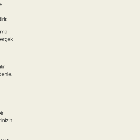
e
rir.
ışma
gerçek
ir.
denle,
ir
inizin