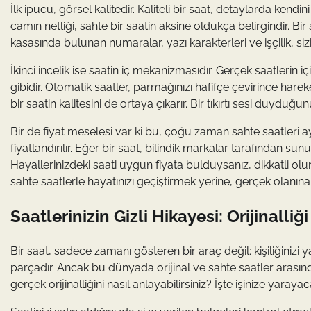
İlk ipucu, görsel kalitedir. Kaliteli bir saat, detaylarda kendi
camın netliği, sahte bir saatin aksine oldukça belirgindir. Bir 
kasasında bulunan numaralar, yazı karakterleri ve işçilik, sizi
İkinci incelik ise saatin iç mekanizmasıdır. Gerçek saatlerin
gibidir. Otomatik saatler, parmağınızı hafifçe çevirince ha
bir saatin kalitesini de ortaya çıkarır. Bir tıkırtı sesi duyd
Bir de fiyat meselesi var ki bu, çoğu zaman sahte saatleri ay
fiyatlandırılır. Eğer bir saat, bilindik markalar tarafından sunul
Hayallerinizdeki saati uygun fiyata bulduysanız, dikkatli olu
sahte saatlerle hayatınızı geçiştirmek yerine, gerçek olanına
Saatlerinizin Gizli Hikayesi: Orijinall
Bir saat, sadece zamanı gösteren bir araç değil; kişiliğinizi ya
parçadır. Ancak bu dünyada orijinal ve sahte saatler arasında
gerçek orijinalliğini nasıl anlayabilirsiniz? İşte işinize yaray