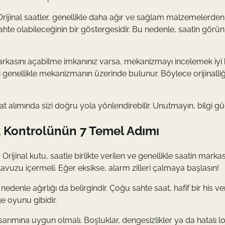
r. Orijinal saatler, genellikle daha ağır ve sağlam malzemelerden
sahte olabileceğinin bir göstergesidir. Bu nedenle, saatin gör
kasını açabilme imkanınız varsa, mekanizmayı incelemek iyi bi
ı genellikle mekanizmanın üzerinde bulunur. Böylece orijinalliğ
at alımında sizi doğru yola yönlendirebilir. Unutmayın, bilgi g
lik Kontrolünün 7 Temel Adımı
. Orijinal kutu, saatle birlikte verilen ve genellikle saatin marka
lavuzu içermeli. Eğer eksikse, alarm zilleri çalmaya başlasın!
edenle ağırlığı da belirgindir. Çoğu sahte saat, hafif bir his ver
ge oyunu gibidir.
asarımına uygun olmalı. Boşluklar, dengesizlikler ya da hatalı l