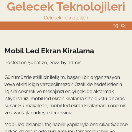
Gelecek Teknolojileri
Skip
to
content
Gelecek Teknolojileri
Mobil Led Ekran Kiralama
Posted on
Şubat 20, 2024
by
admin
Günümüzde etkili bir iletişim, başarılı bir organizasyon
veya etkinlik için vazgeçilmezdir. Özellikle hedef kitlenin
ilgisini çekmek ve mesajınızı en iyi şekilde aktarmak
istiyorsanız, mobil led ekran kiralama size güçlü bir araç
sunar. Bu makalede, mobil led ekran kiralamanın önemini
ve avantajlarını keşfedeceksiniz.
Mobil led ekranlar, taşınabilir yapılarıyla öne çıkar. Sadece
birkaç dakika içinde kurulumunu tamamlayabilir ve