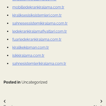
mobilledekrankiralama.com.tr
kiraliksesisiksistemleri.com.tr
sahnesessistemikiralama.com.tr
ledekrankiralamafiyatlari.com.tr
fuarledekrankiralama.com.tr
kiralikekipman.com.tr
isikkiralama.com.tr
sahnesistemlerikiralama.com.tr
Posted in
Uncategorized
Yazı