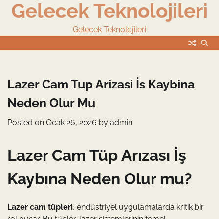
Gelecek Teknolojileri
Skip
to
content
Gelecek Teknolojileri
Lazer Cam Tup Arizasi İs Kaybina
Neden Olur Mu
Posted on
Ocak 26, 2026
by
admin
Lazer Cam Tüp Arızası İş
Kaybına Neden Olur mu?
Lazer cam tüpleri
, endüstriyel uygulamalarda kritik bir
rol oynar. Bu tüpler, lazer sistemlerinin temel