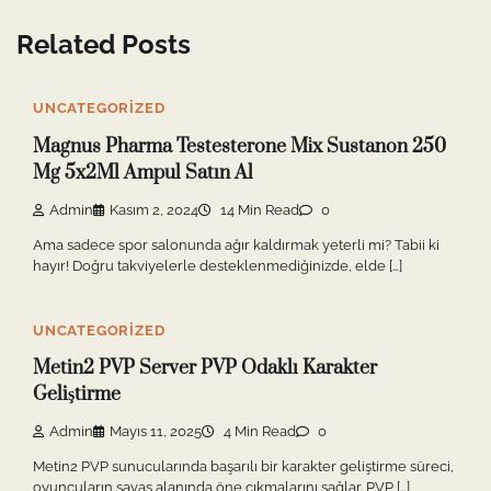
Related Posts
UNCATEGORIZED
Magnus Pharma Testesterone Mi̇x Sustanon 250
Mg 5x2Ml Ampul Satın Al
Admin
Kasım 2, 2024
14 Min Read
0
Ama sadece spor salonunda ağır kaldırmak yeterli mi? Tabii ki
hayır! Doğru takviyelerle desteklenmediğinizde, elde […]
UNCATEGORIZED
Metin2 PVP Server PVP Odaklı Karakter
Geliştirme
Admin
Mayıs 11, 2025
4 Min Read
0
Metin2 PVP sunucularında başarılı bir karakter geliştirme süreci,
oyuncuların savaş alanında öne çıkmalarını sağlar. PVP […]