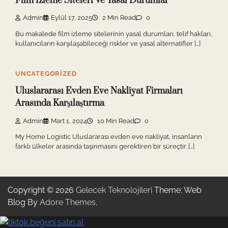
Film İzleme Siteleri Ve Yasal Durumlar
Admin
Eylül 17, 2025
2 Min Read
0
Bu makalede film izleme sitelerinin yasal durumları, telif hakları,
kullanıcıların karşılaşabileceği riskler ve yasal alternatifler […]
UNCATEGORIZED
Uluslararası Evden Eve Nakliyat Firmaları
Arasında Karşılaştırma
Admin
Mart 1, 2024
10 Min Read
0
My Home Logistic Uluslararası evden eve nakliyat, insanların
farklı ülkeler arasında taşınmasını gerektiren bir süreçtir. […]
Copyright © 2026
Gelecek Teknolojileri
Theme: Web
Blog By
Adore Themes
.