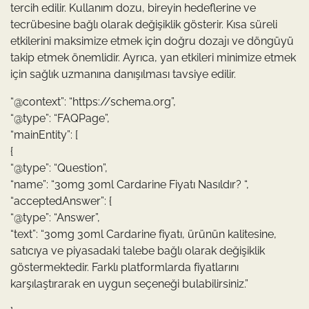
tercih edilir. Kullanım dozu, bireyin hedeflerine ve
tecrübesine bağlı olarak değişiklik gösterir. Kısa süreli
etkilerini maksimize etmek için doğru dozajı ve döngüyü
takip etmek önemlidir. Ayrıca, yan etkileri minimize etmek
için sağlık uzmanına danışılması tavsiye edilir.
“@context”: “https://schema.org”,
“@type”: “FAQPage”,
“mainEntity”: [
{
“@type”: “Question”,
“name”: “30mg 30ml Cardarine Fiyatı Nasıldır? “,
“acceptedAnswer”: {
“@type”: “Answer”,
“text”: “30mg 30ml Cardarine fiyatı, ürünün kalitesine,
satıcıya ve piyasadaki talebe bağlı olarak değişiklik
göstermektedir. Farklı platformlarda fiyatlarını
karşılaştırarak en uygun seçeneği bulabilirsiniz.”