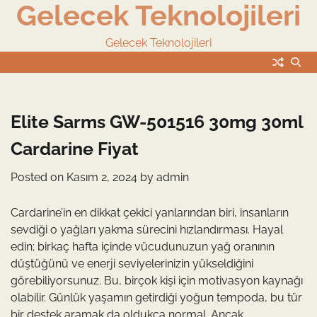
Gelecek Teknolojileri
Skip
to
content
Gelecek Teknolojileri
Elite Sarms GW-501516 30mg 30ml
Cardarine Fiyat
Posted on
Kasım 2, 2024
by
admin
Cardarine’in en dikkat çekici yanlarından biri, insanların
sevdiği o yağları yakma sürecini hızlandırması. Hayal
edin; birkaç hafta içinde vücudunuzun yağ oranının
düştüğünü ve enerji seviyelerinizin yükseldiğini
görebiliyorsunuz. Bu, birçok kişi için motivasyon kaynağı
olabilir. Günlük yaşamın getirdiği yoğun tempoda, bu tür
bir destek aramak da oldukça normal. Ancak