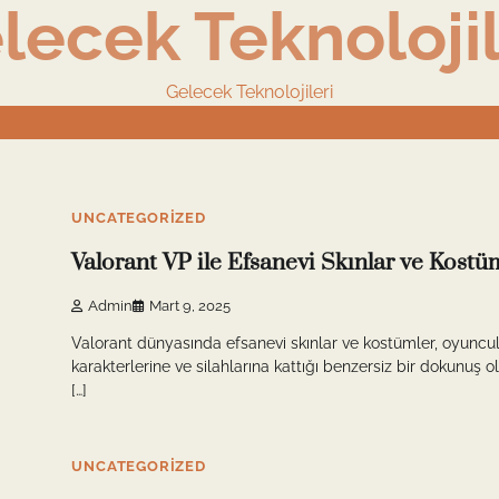
lecek Teknolojil
Gelecek Teknolojileri
5 min read
0
UNCATEGORIZED
Valorant VP ile Efsanevi Skınlar ve Kostü
Admin
Mart 9, 2025
Valorant dünyasında efsanevi skınlar ve kostümler, oyuncul
karakterlerine ve silahlarına kattığı benzersiz bir dokunuş o
[…]
4 min read
0
UNCATEGORIZED