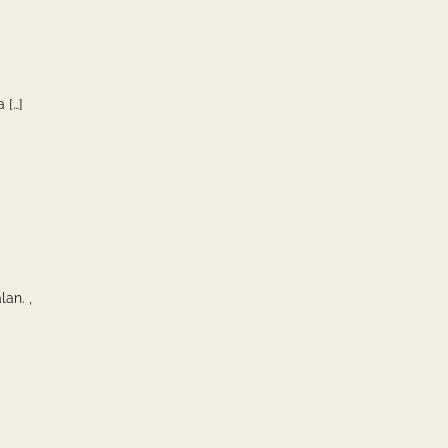
 […]
lan. ,