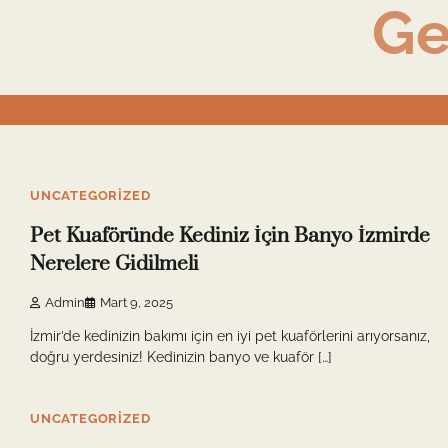
Ge
Skip
to
content
5 min read
0
UNCATEGORIZED
Pet Kuaföründe Kediniz İçin Banyo İzmirde
Nerelere Gidilmeli
Admin
Mart 9, 2025
İzmir’de kedinizin bakımı için en iyi pet kuaförlerini arıyorsanız,
doğru yerdesiniz! Kedinizin banyo ve kuaför […]
4 min read
0
UNCATEGORIZED