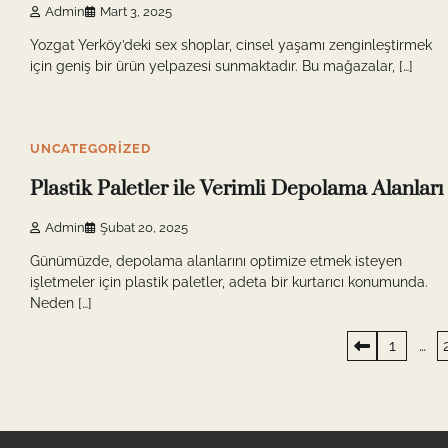
Admin
Mart 3, 2025
Yozgat Yerköy’deki sex shoplar, cinsel yaşamı zenginleştirmek
için geniş bir ürün yelpazesi sunmaktadır. Bu mağazalar, […]
5 min read
0
UNCATEGORIZED
Plastik Paletler ile Verimli Depolama Alanları
Admin
Şubat 20, 2025
Günümüzde, depolama alanlarını optimize etmek isteyen
işletmeler için plastik paletler, adeta bir kurtarıcı konumunda.
Neden […]
Yazı
1
…
sayfalaması