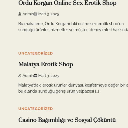
Ordu Korgan Online Sex Erotik Shop
Admin
Mart 3, 2025
Bu makalede, Ordu Korgan’daki online sex erotik shop‘un
sunduğu ürünler, hizmetler ve müşteri deneyimleri hakkında
4 min read
0
UNCATEGORIZED
Malatya Erotik Shop
Admin
Mart 3, 2025
Malatya’daki erotik ürünler dünyası, keşfetmeye değer bir a
bu alanda sunduğu geniş ürün yelpazesi […]
5 min read
0
UNCATEGORIZED
Casino Bağımlılığı ve Sosyal Çöküntü