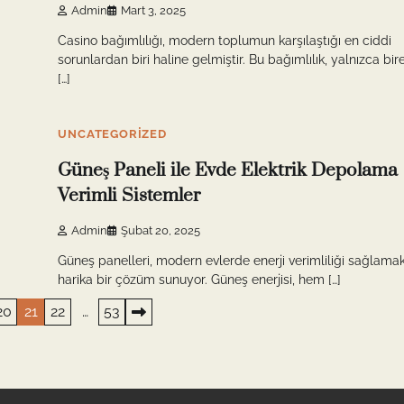
Admin
Mart 3, 2025
Casino bağımlılığı, modern toplumun karşılaştığı en ciddi
sorunlardan biri haline gelmiştir. Bu bağımlılık, yalnızca bir
[…]
6 min read
0
UNCATEGORIZED
Güneş Paneli ile Evde Elektrik Depolama
Verimli Sistemler
Admin
Şubat 20, 2025
Güneş panelleri, modern evlerde enerji verimliliği sağlamak
harika bir çözüm sunuyor. Güneş enerjisi, hem […]
20
21
22
…
53